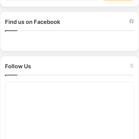
a
r
c
Find us on Facebook
h
f
o
r
:
Follow Us