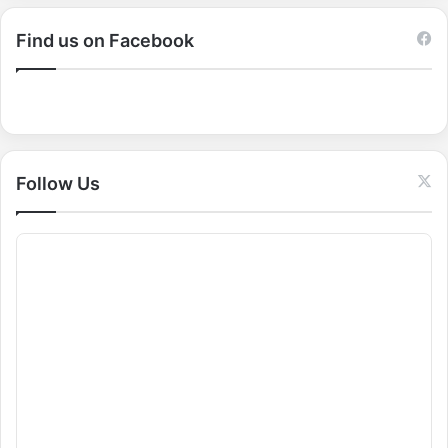
r
c
Find us on Facebook
h
f
o
r
:
Follow Us