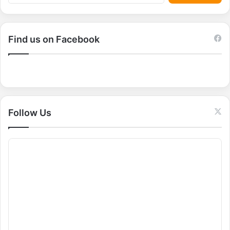
e
a
r
c
Find us on Facebook
h
f
o
r
:
Follow Us