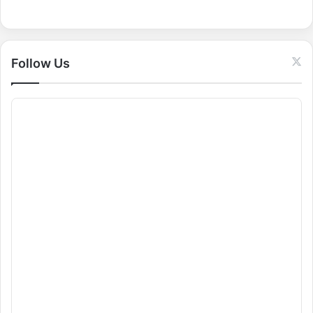
o
r
:
Follow Us