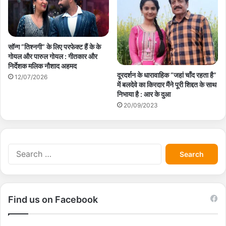
सॉन्ग ”तिश्नगी” के लिए परफेक्ट हैं के के
गोयल और पारुल गोयल : गीतकार और
निर्देशक मलिक नौशाद अहमद
दूरदर्शन के धारावाहिक “जहां चाँद रहता है”
12/07/2026
में बलदेवे का किरदार मैंने पूरी शिद्दत के साथ
निभाया है : आर के दुआ
20/09/2023
S
e
a
r
c
Find us on Facebook
h
f