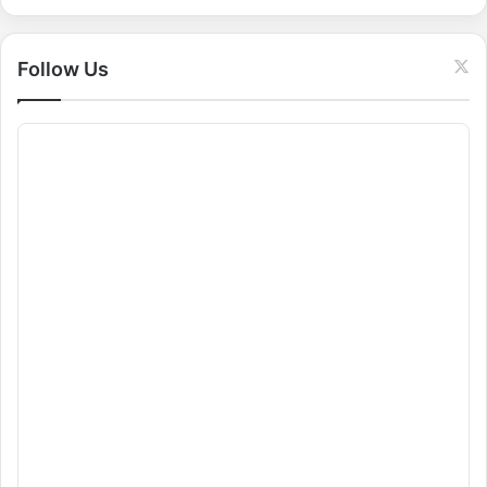
r
:
Follow Us