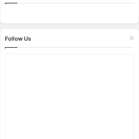
h
f
o
r
:
Follow Us