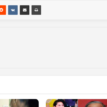
Reddit
VKontakte
Share via Email
Print