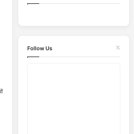
o
r
:
Follow Us
ों