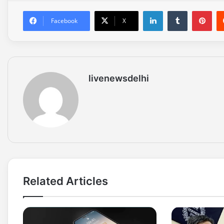
LinkedIn
Tumblr
Pinterest
Facebook
X
livenewsdelhi
Related Articles