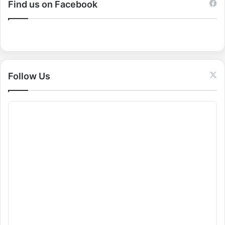
c
Find us on Facebook
h
f
o
r
:
Follow Us