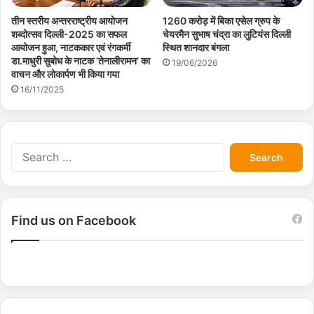
तीन स्तरीय अन्तरराष्ट्रीय आयोजन
1260 करोड़ में बिका एसेल ग्रुप के
शब्दोत्सव दिल्ली-2025 का सफल
चेयरमैन सुभाष चंद्रा का लुटियंस दिल्ली
आयोजन हुआ, नाटककार एवं रंगकर्मी
स्थित शानदार बंगला
डा.माधुरी सुबोध के नाटक ‘तेनालीरामन’ का
19/06/2026
वाचन और लोकार्पण भी किया गया
16/11/2025
S
e
a
r
c
Find us on Facebook
h
f
o
r
: