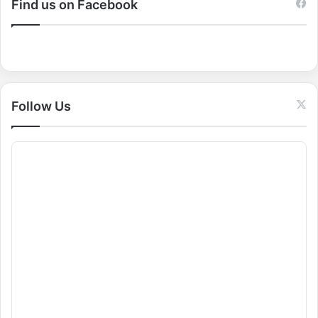
c
Find us on Facebook
h
f
o
r
:
Follow Us