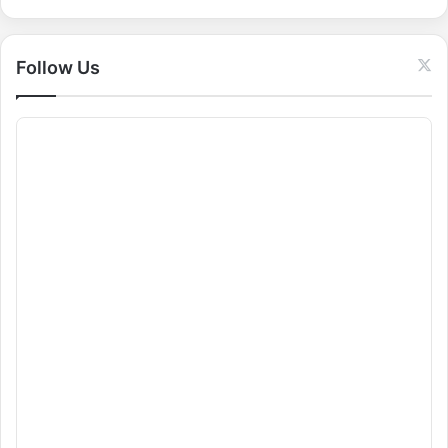
r
:
Follow Us