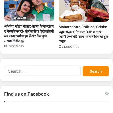
अभिनेता मलिक नौशाद अहमद के वेलेंटाइन
Maharashtra Political Crisis:
डे के मौके पर टी-सीरीज़ से दो हिंदी वीडियो
उद्धव सरकार गिरने पर BJP के साथ
लव सॉन्ग खामोश हम हैं और दिल हुआ
जाएगी एनसीपी? शरद पवार ने दिया दो टूक
लापता रिलीज हुए
जवाब
13/02/2025
21/06/2022
S
e
a
r
c
Find us on Facebook
h
f
o