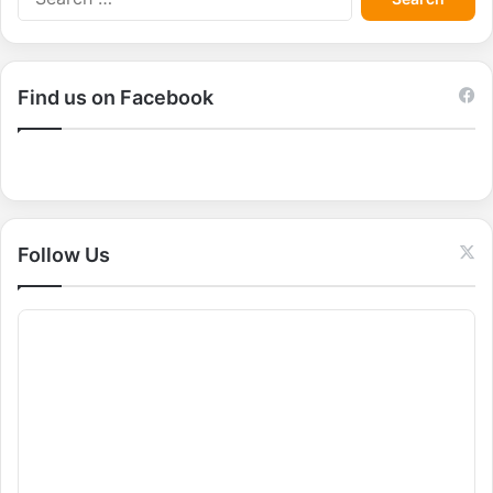
e
a
r
c
Find us on Facebook
h
f
o
r
:
Follow Us