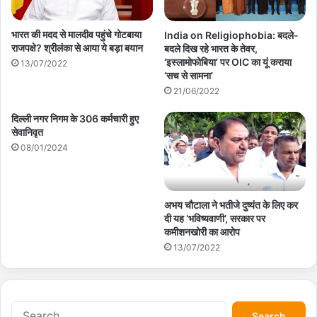
भारत की मदद से मालदीव पहुंचे गोटबाया
India on Religiophobia: बदले-
राजपक्षे? श्रीलंका से आया ये बड़ा बयान
बदले दिख रहे भारत के तेवर,
‘इस्लामोफोबिया’ पर OIC का यूं कराया
13/07/2022
‘सच से सामना’
21/06/2022
दिल्ली नगर निगम के 306 कर्मचारी हुए
सेवानिवृत
08/01/2024
अभय चौटाला ने भतीजे दुष्यंत के लिए कर
दी यह ‘भविष्यवाणी’, सरकार पर
कमीशनखोरी का आरोप
13/07/2022
S