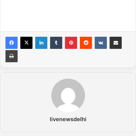
LinkedIn
Tumblr
Pinterest
Reddit
VKontakte
Share via Email
Print
livenewsdelhi