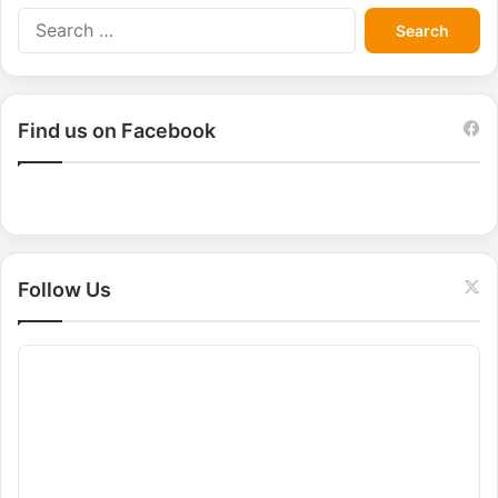
S
e
a
r
c
Find us on Facebook
h
f
o
r
:
Follow Us