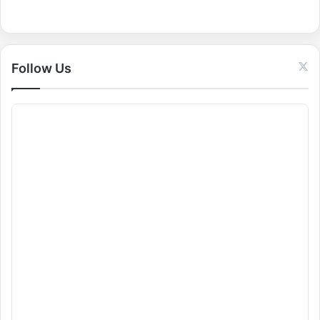
o
r
:
Follow Us