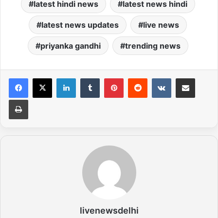
latest hindi news
latest news hindi
latest news updates
live news
priyanka gandhi
trending news
LinkedIn
Tumblr
Pinterest
Reddit
VKontakte
Share via Email
Print
livenewsdelhi