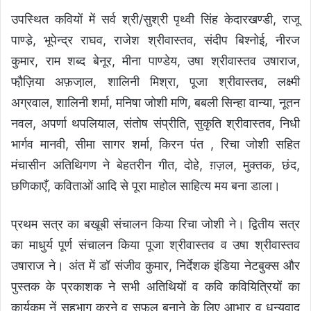
उपस्थित कवियों में सर्व श्री/सुश्री पृथ्वी सिंह केदारखण्डी, राजू
पाण्डे़, भूपेन्द्र राघव, राजेश श्रीवास्तव, संदीप बिश्नोई, नीरज
कुमार, राम शब्द बेनूर, मीना पाण्डेय, उषा श्रीवास्तव उषाराज,
फौ़ज़िया अफ़जा़ल, शालिनी मिश्रा, पूजा श्रीवास्तव, लक्ष्मी
अग्रवाल, शालिनी शर्मा, मनिषा जोशी मणि, बबली सिन्हा वान्या, नूतन
नवल, अपर्णा थपलियाल, संतोष संप्रीति, सुकृति श्रीवास्तव, निधी
भार्गव मानवी, सीमा सागर शर्मा, किरन पंत , रिचा जोशी सहित
मंचासीन अतिथिगण ने बेहतरीन गीत, दोहे, ग़ज़ल, मुक्तक, छंद,
छणिकाएँ, कविताओं आदि से पूरा माहोल साहित्य मय बना डाला।
प्रथम सत्र का बखूबी संचालन किया रिचा जोशी ने। द्वितीय सत्र
का माधुर्य पूर्ण संचालन किया पूजा श्रीवास्तव व उषा श्रीवास्तव
उषाराज ने। अंत में डॉ संजीव कुमार, निर्देशक इंडिया नेटबुक्स और
पुस्तक के प्रकाशक ने सभी अतिथियों व कवि कवियित्रियों का
कार्यकृम नें सहभाग करने व सफल बनाने के लिए आभार व धन्यवाद